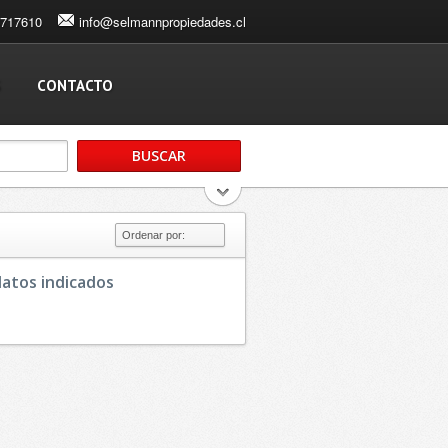
3717610
info@selmannpropiedades.cl
S
CONTACTO
atos indicados