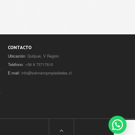
CONTACTO
Ubicación
: Quilpué, V Región
Teléfono
: +56 9 73717610
E-mail
:
info@selmannpropiedades.cl