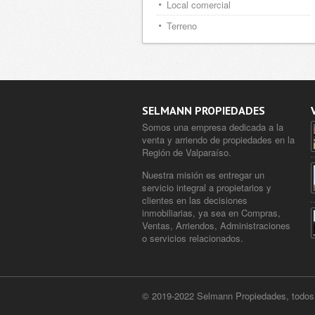
Local comercial
Terreno
SELMANN PROPIEDADES
Somos una empresa dedicada a la
venta y arriendo de propiedades en la
Región de Valparaíso.
Nuestra misión es entregar un
servicio integral a propietarios y
clientes en las decisiones
inmobiliarias, ya sea en Compras,
Ventas, Arriendos, Administraciones
o servicios relacionados.
© 2019-2022 Selmann Propiedades, todos 