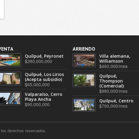
VENTA
ARRIENDO
Quilpué, Peyronet
Villa alemana,
$280,000,000
Williamson
$460,000/mes
Quilpué, Los Lirios
Quilpué,
(Acepta subsidio)
Thompson
$65,000,000
(Comercial)
$980,000/mes
Valparaíso, Cerro
Playa Ancha
Quilpué, Centro
$90,000,000
$700,000/mes
los derechos reservados.