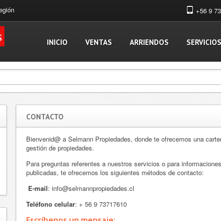
egión
+56 9 7
INICIO
VENTAS
ARRIENDOS
SERVICIO
CONTACTO
Bienvenid@ a Selmann Propiedades, donde te ofrecemos una cartera
gestión de propiedades.
Para preguntas referentes a nuestros servicios o para informacione
publicadas, te ofrecemos los siguientes métodos de contacto:
E-mail
: info@selmannpropiedades.cl
Teléfono celular
: + 56 9 73717610
Escríbenos un mensaje: