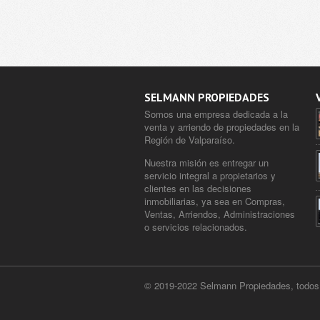
SELMANN PROPIEDADES
Somos una empresa dedicada a la
venta y arriendo de propiedades en la
Región de Valparaíso.
Nuestra misión es entregar un
servicio integral a propietarios y
clientes en las decisiones
inmobiliarias, ya sea en Compras,
Ventas, Arriendos, Administraciones
o servicios relacionados.
© 2019-2022 Selmann Propiedades, todos 