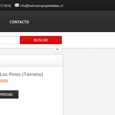
3717610
info@selmannpropiedades.cl
S
CONTACTO
 Los Pinos (Terreno)
,000
OPIEDAD