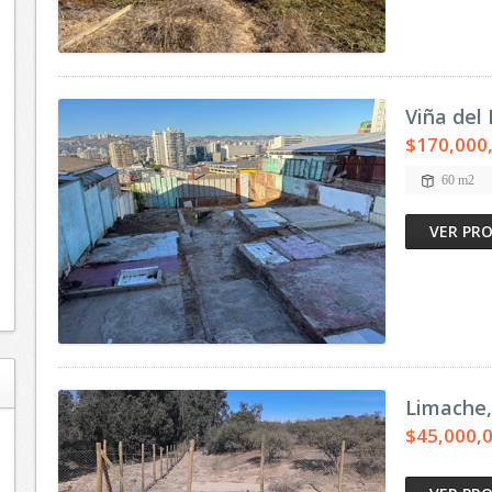
Viña del
$170,000
60 m2
VER PR
Limache,
$45,000,