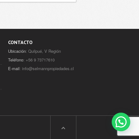
CONTACTO
Ubicación
: Quilpué, V Región
Teléfono
: +56 9 73717610
E-mail
:
info@selmannpropiedades.cl