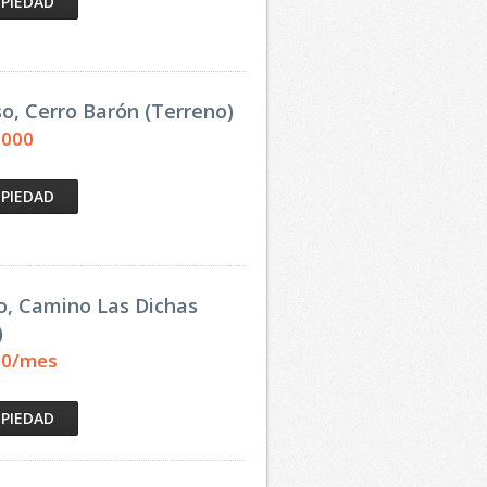
OPIEDAD
so, Cerro Barón (Terreno)
,000
OPIEDAD
o, Camino Las Dichas
)
00/mes
OPIEDAD