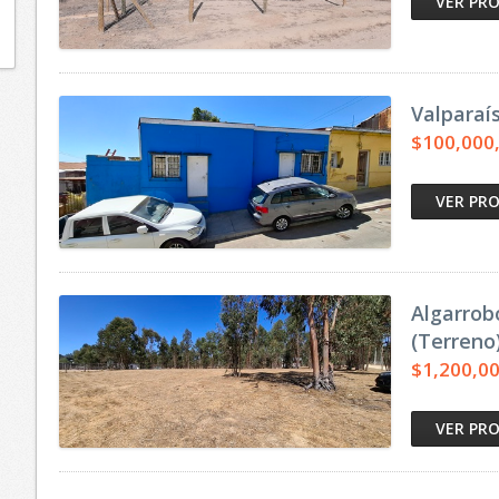
VER PR
Valparaí
$100,000
VER PR
Algarrob
(Terreno
$1,200,0
VER PR