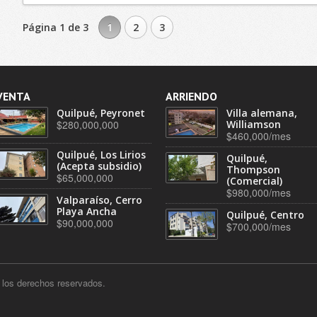
Página 1 de 3
1
2
3
VENTA
ARRIENDO
Quilpué, Peyronet
Villa alemana,
$280,000,000
Williamson
$460,000/mes
Quilpué, Los Lirios
Quilpué,
(Acepta subsidio)
Thompson
$65,000,000
(Comercial)
$980,000/mes
Valparaíso, Cerro
Playa Ancha
Quilpué, Centro
$90,000,000
$700,000/mes
los derechos reservados.