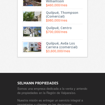
Williamson
$460,000/mes
Quilpué, Thompson
(Comercial)
$980,000/mes
Quilpué, Centro
$700,000/mes
Quilpué, Avda Los
Carrera (comercial)
$3,600,000/mes
SELMANN PROPIEDADES
Somos una empresa dedicada a la venta y arriendo
de propiedades en la Región de Valparaíso.
Nuestra misión es entregar un servicio integral a
propietarios y clientes en las decisiones