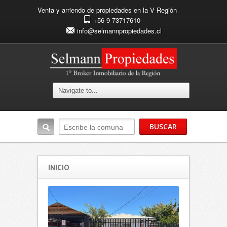
Venta y arriendo de propiedades en la V Región
+56 9 73717610
info@selmannpropiedades.cl
INICIO