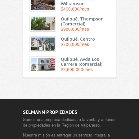
Williamson
$460,000/mes
Quilpué, Thompson
(Comercial)
$980,000/mes
Quilpué, Centro
$700,000/mes
Quilpué, Avda Los
Carrera (comercial)
$3,600,000/mes
SELMANN PROPIEDADES
Somos una empresa dedicada a la venta y arriendo
de propiedades en la Región de Valparaíso.
Nuestra misión es entregar un servicio integral a