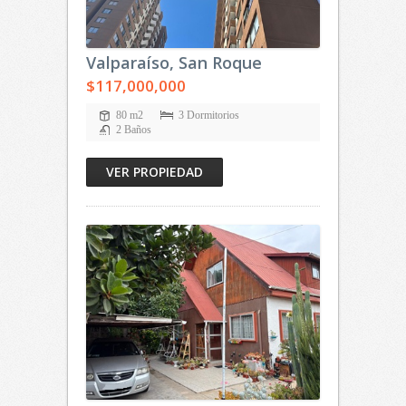
Valparaíso, San Roque
$117,000,000
80 m2
3 Dormitorios
2 Baños
VER PROPIEDAD