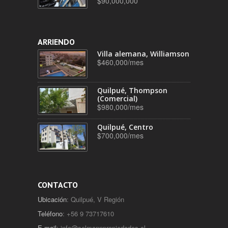
$90,000,000
ARRIENDO
Villa alemana, Williamson
$460,000/mes
Quilpué, Thompson
(Comercial)
$980,000/mes
Quilpué, Centro
$700,000/mes
CONTACTO
Ubicación
: Quilpué, V Región
Teléfono
: +56 9 73717610
E-mail
:
info@selmannpropiedades.cl