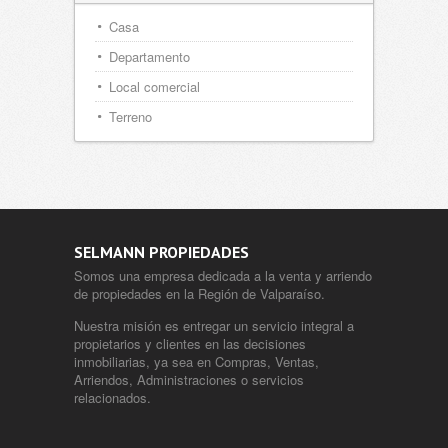
Casa
Departamento
Local comercial
Terreno
SELMANN PROPIEDADES
Somos una empresa dedicada a la venta y arriendo
de propiedades en la Región de Valparaíso.
Nuestra misión es entregar un servicio integral a
propietarios y clientes en las decisiones
inmobiliarias, ya sea en Compras, Ventas,
Arriendos, Administraciones o servicios
relacionados.