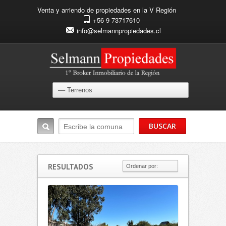
Venta y arriendo de propiedades en la V Región
+56 9 73717610
info@selmannpropiedades.cl
RESULTADOS